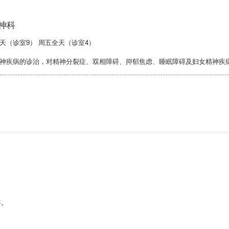
神科
天（诊室9） 周五全天（诊室4）
神疾病的诊治，对精神分裂症、双相障碍、抑郁焦虑、睡眠障碍及妇女精神疾
年。