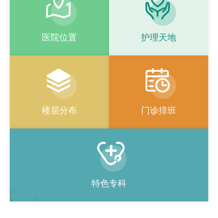


救助医疗病区。2022年临床心理科获批省级临床重点专科。
2023年精神病专业获批市级临床重点专科。
医院位置
护理天地


楼层分布
门诊排班

特色专科