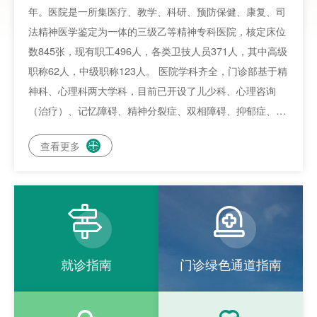
年。医院是一所集医疗、教学、科研、预防保健、康复、司
法精神医学鉴定为一体的三级乙等精神专科医院，核定床位
数845张，现有职工496人，各类卫技人员371人，其中高级
职称62人，中级职称123人。 医院学科齐全，门诊部基于精
神科、心理科两大学科，目前已开设了儿少科、心理咨询
（治疗）、记忆障碍、精神分裂症、双相障碍、抑郁症、焦
虑障碍、强迫症、心身医学、睡眠障碍、成瘾医学、孤独症
查看更多

诊断、物理治疗、药学、护理门诊等15个亚专科门诊和心身
健康体重管理、睡眠医学、精神分裂症、心境障碍等4个多
学科综合门诊，全方位满足患者需求。同时拥有康复科、儿
童孤独症康复训练中心、精神科非药物治疗中心、精神科血


药浓度检测中心和司法鉴定所，年门诊量超12万人次。医院
在中心城区设有泉州市心理咨询中心，开通12356全国统一
就诊指南
门诊绿色通道指南
心理援助热线，为市民提供24小时在线“心服务”。医院住院
部设有重性精神病8个病区和临床心理科、睡眠医学科、心
身疾病医学科、老年精神科、成瘾行为治疗科、强制医疗和